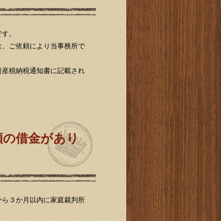
です。
、ご依頼により当事務所で
産税納税通知書に記載され
額の借金があり
。
から３か月以内に家庭裁判所