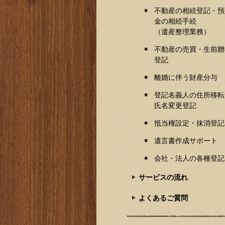
不動産の相続登記・預
金の相続手続
（遺産整理業務）
不動産の売買・生前贈
登記
離婚に伴う財産分与
登記名義人の住所移転
氏名変更登記
抵当権設定・抹消登記
遺言書作成サポート
会社・法人の各種登記
サービスの流れ
よくあるご質問