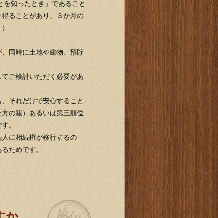
とを知ったとき」であること
り得ることがあり、３か月の
。）
が、同時に土地や建物、預貯
してご検討いただく必要があ
も、それだけで安心すること
た方の親）あるいは第三順位
です。
続人に相続権が移行するの
あるためです。
すか。