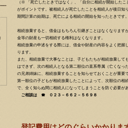
（※ 「死亡したときではなく」、「自分に相続が開始したこ
がポイントです。被相続人が死亡したことを相続人が後日知
期間計算の始期は、死亡による相続の開始を知ったときです
相続放棄すると、借金はもちろん引継ぎことはなくなります
金等の財産も一切相続する権利はなくなります。
崎
相続放棄の申述をする際には、借金や財産の内容をよく把握
ります。
また、相続放棄で大事なことは、子どもたちが相続放棄して
はできず、次の相続人となる第二順位の直系尊属（亡くなっ
の兄弟姉妹に、相続放棄することを知らせておくことが重要
第一順位の子どもが相続放棄したことによって、次順位の相
で、全く知らぬ間に相続人になってしまうことを防ぐ必要が
ご相談は ☎ ０２３－６６２－５６９８
登記費用はどのぐらいかかりま