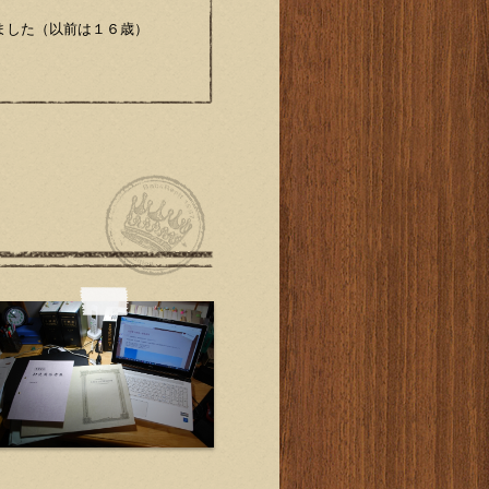
ました（以前は１６歳）
和４年４月１日施
 ただ
るまでダメですよ！