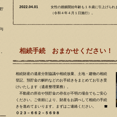
2022.04.01
女性の婚姻開始年齢も１８歳に引上げられ
貯
（令和４年４月１日施行）。
2022.04.01
成人年齢が１８歳に引下げられました（令
行）。
与
し、飲酒や喫煙は今までどおり２０歳にな
相続手続 おまかせください！
・
相続財産の遺産分割協議や相続放棄、土地・建物の相続
登記、預貯金の解約などのお手続きをまとめてお引き受
けいたします（遺産整理業務）。
不動産の所在や預貯金の存在が不明の場合でもご安心
ください。ご依頼により、財産をお調べして相続の手続
きを進めてまいります。まずはご連絡ください。
☎
０２３－６６２－５６９８