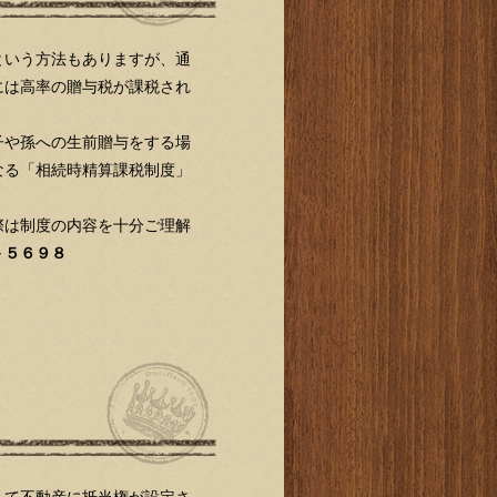
という方法もありますが、通
には高率の贈与税が課税され
や孫への生前贈与をする場
なる「相続時精算課税制度」
は制度の内容を十分ご理解
－５６９８