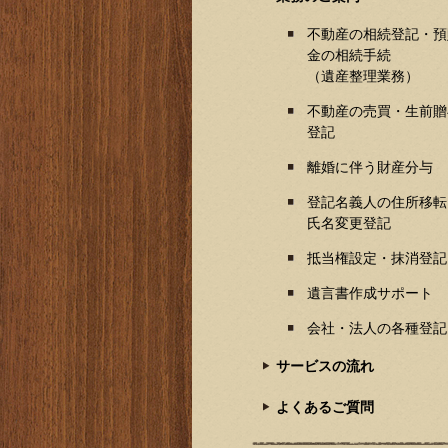
不動産の相続登記・預
金の相続手続
（遺産整理業務）
不動産の売買・生前贈
登記
離婚に伴う財産分与
登記名義人の住所移転
氏名変更登記
抵当権設定・抹消登記
遺言書作成サポート
会社・法人の各種登記
サービスの流れ
よくあるご質問